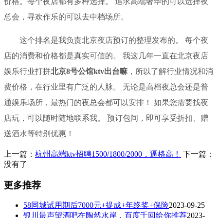
价格。每个夜店都有多种选择。 追求高端奢华的可以选择夜
总会，寻欢作乐的可以去中档场所。
这个排名是我负责北京夜店预订的整理发布的。 每个夜
店的消费和价格都是真实可信的。 我这几年一直在北京夜店
娱乐行业打拼
北京8号公馆ktv出台嘛
，所以了解行业情况和消
费价格，在行业里有广泛的人脉。 无论是高档夜总会还是普
通娱乐场所，最热门的夜总会都可以安排！ 如果您需要找夜
店玩，可以随时随地联系我。 预订包间，即可享受折扣、赠
送酒水等特别优惠！
上一篇：
杭州高端ktv招聘1500/1800/2000，逼格高！
下一篇：
没有了
更多推荐
58同城试用期后7000元+提成+年终奖+保险
2023-09-25
银川最声望酒吧在陶然水岸，百度千回给你推荐
2023-