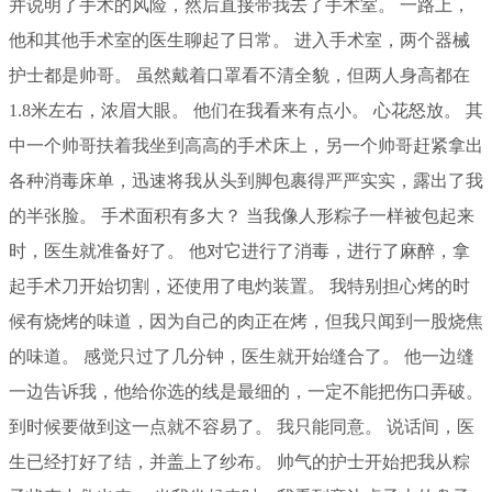
并说明了手术的风险，然后直接带我去了手术室。 一路上，
他和其他手术室的医生聊起了日常。 进入手术室，两个器械
护士都是帅哥。 虽然戴着口罩看不清全貌，但两人身高都在
1.8米左右，浓眉大眼。 他们在我看来有点小。 心花怒放。 其
中一个帅哥扶着我坐到高高的手术床上，另一个帅哥赶紧拿出
各种消毒床单，迅速将我从头到脚包裹得严严实实，露出了我
的半张脸。 手术面积有多大？ 当我像人形粽子一样被包起来
时，医生就准备好了。 他对它进行了消毒，进行了麻醉，拿
起手术刀开始切割，还使用了电灼装置。 我特别担心烤的时
候有烧烤的味道，因为自己的肉正在烤，但我只闻到一股烧焦
的味道。 感觉只过了几分钟，医生就开始缝合了。 他一边缝
一边告诉我，他给你选的线是最细的，一定不能把伤口弄破。
到时候要做到这一点就不容易了。 我只能同意。 说话间，医
生已经打好了结，并盖上了纱布。 帅气的护士开始把我从粽